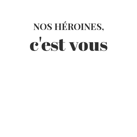
NOS HÉROINES,
c'est vous
Beaux arts
Kees van Dongen : bohème e
Connu pour ses portraits de femmes, Kees van Dongen
particulière…