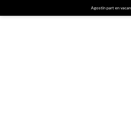
Skip
Agostin part en vacan
to
main
content