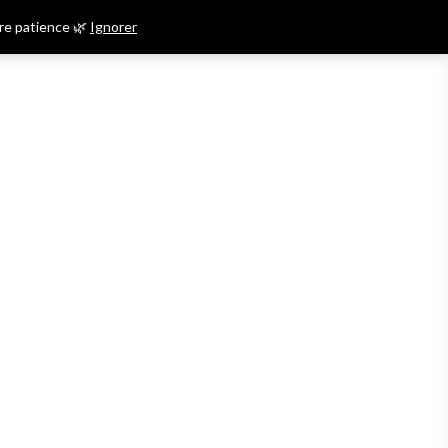
re patience 🌿
Ignorer