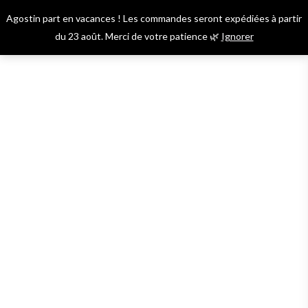
Skip
Agostin part en vacances ! Les commandes seront expédiées à partir
to
Menu
account
du 23 août. Merci de votre patience 🌿
Ignorer
main
content
*
*