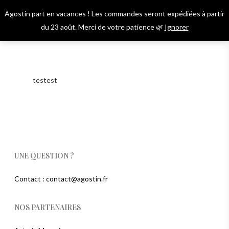
Skip
Agostin part en vacances ! Les commandes seront expédiées à partir
to
Menu
account
du 23 août. Merci de votre patience 🌿
Ignorer
main
content
testest
UNE QUESTION ?
Contact : contact@agostin.fr
NOS PARTENAIRES