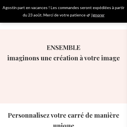
Skip
Agostin part en vacances ! Les commandes seront expédiées à partir
to
Menu
account
du 23 août. Merci de votre patience 🌿
Ignorer
main
content
ENSEMBLE
imaginons une création à votre image
Personnalisez votre carré de manière
unique