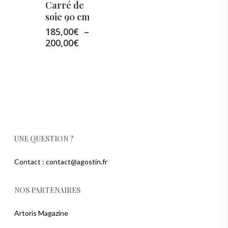
Carré de
soie 90 cm
185,00
€
–
Plage
200,00
€
de
prix :
185,00€
à
200,00€
UNE QUESTION ?
Contact : contact@agostin.fr
NOS PARTENAIRES
Artoris Magazine