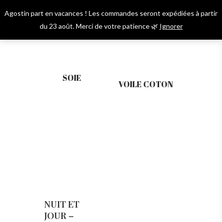
Skip
Agostin part en vacances ! Les commandes seront expédiées à partir
to
Menu
account
du 23 août. Merci de votre patience 🌿
Ignorer
main
content
SOIE
VOILE COTON
NUIT ET
JOUR –