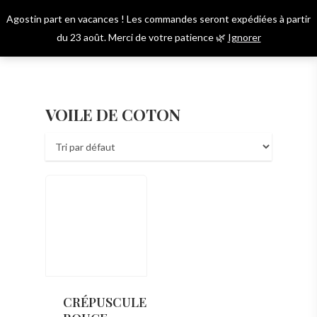
Skip
Agostin part en vacances ! Les commandes seront expédiées à partir
to
Menu
account
du 23 août. Merci de votre patience 🌿
Ignorer
main
content
VOILE DE COTON
CRÉPUSCULE