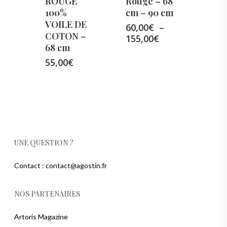
ROUGE
Rouge – 68
100%
cm – 90 cm
VOILE DE
60,00
€
–
COTON –
Plage
155,00
€
68 cm
de
prix :
55,00
€
60,00€
à
155,00€
UNE QUESTION ?
Contact : contact@agostin.fr
NOS PARTENAIRES
Artoris Magazine