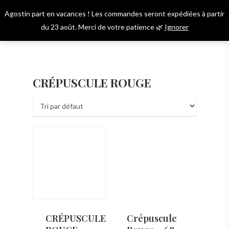
Skip
Agostin part en vacances ! Les commandes seront expédiées à partir
to
Menu
account
du 23 août. Merci de votre patience 🌿
Ignorer
main
content
CRÉPUSCULE ROUGE
CRÉPUSCULE
Crépuscule